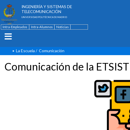
ESCUELA TÉCNICA SUPERIOR DE
INGENIERÍA Y SISTEMAS DE
TELECOMUNICACIÓN
UNIVERSIDAD POLITÉCNICA DE MADRID
Intra-Empleados
Intra-Alumnos
Noticias
Contacto
English
La Escuela
/
Comunicación
Comunicación de la ETSIST