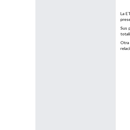
La ET
prese
Sus p
total
Otra 
relac