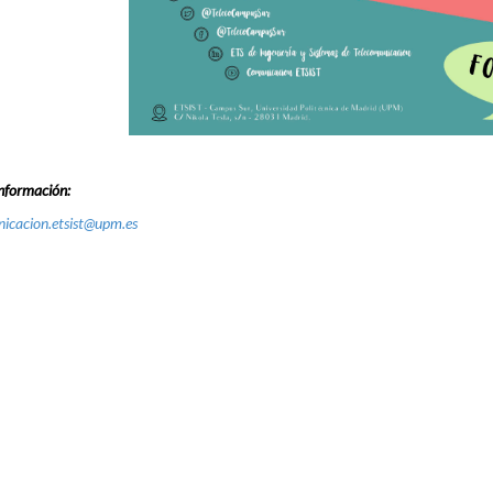
nformación:
icacion.etsist@upm.es