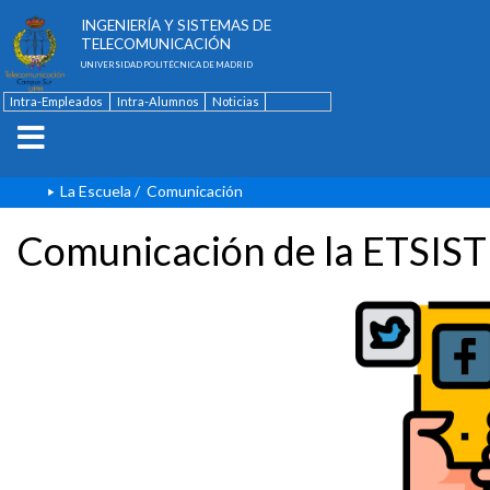
ESCUELA TÉCNICA SUPERIOR DE
INGENIERÍA Y SISTEMAS DE
TELECOMUNICACIÓN
UNIVERSIDAD POLITÉCNICA DE MADRID
Intra-Empleados
Intra-Alumnos
Noticias
Contacto
English
La Escuela
/
Comunicación
Comunicación de la ETSIST