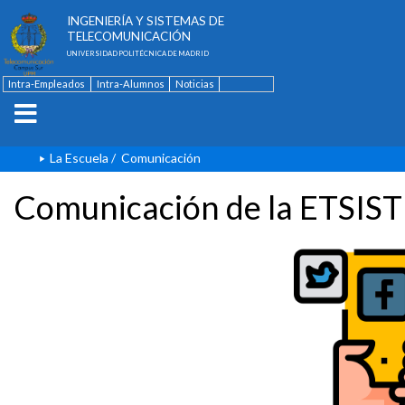
ESCUELA TÉCNICA SUPERIOR DE
INGENIERÍA Y SISTEMAS DE
TELECOMUNICACIÓN
UNIVERSIDAD POLITÉCNICA DE MADRID
Intra-Empleados
Intra-Alumnos
Noticias
Contacto
English
La Escuela
/
Comunicación
Comunicación de la ETSIST