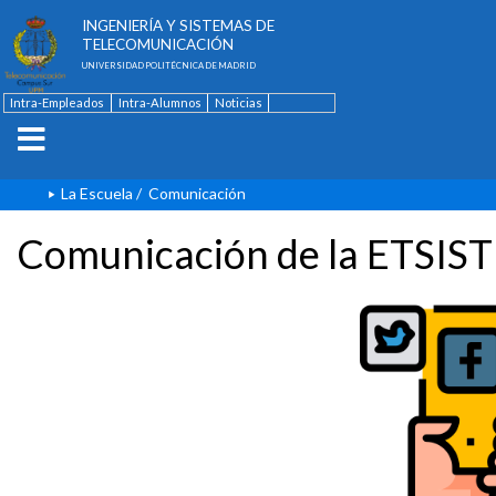
ESCUELA TÉCNICA SUPERIOR DE
INGENIERÍA Y SISTEMAS DE
TELECOMUNICACIÓN
UNIVERSIDAD POLITÉCNICA DE MADRID
Intra-Empleados
Intra-Alumnos
Noticias
Contacto
English
La Escuela
/
Comunicación
Comunicación de la ETSIST