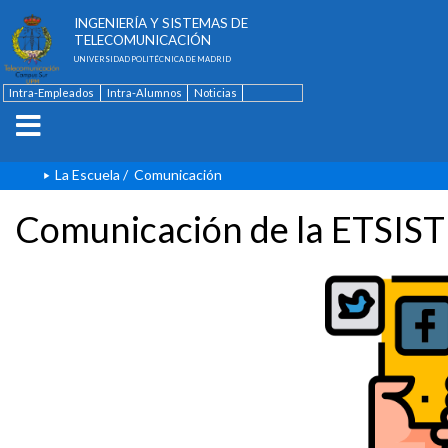
ESCUELA TÉCNICA SUPERIOR DE
INGENIERÍA Y SISTEMAS DE
TELECOMUNICACIÓN
UNIVERSIDAD POLITÉCNICA DE MADRID
Intra-Empleados
Intra-Alumnos
Noticias
Contacto
English
La Escuela
/
Comunicación
Comunicación de la ETSIST