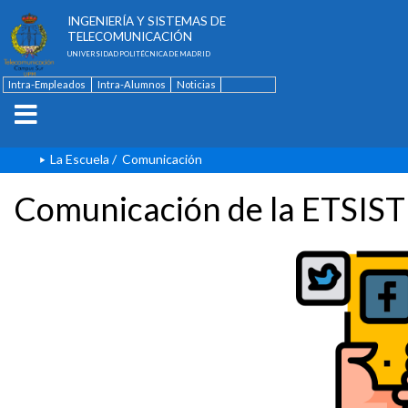
ESCUELA TÉCNICA SUPERIOR DE
INGENIERÍA Y SISTEMAS DE
TELECOMUNICACIÓN
UNIVERSIDAD POLITÉCNICA DE MADRID
Intra-Empleados
Intra-Alumnos
Noticias
Contacto
English
La Escuela
/
Comunicación
Comunicación de la ETSIST