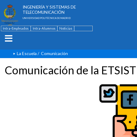
ESCUELA TÉCNICA SUPERIOR DE
INGENIERÍA Y SISTEMAS DE
TELECOMUNICACIÓN
UNIVERSIDAD POLITÉCNICA DE MADRID
Intra-Empleados
Intra-Alumnos
Noticias
Contacto
English
La Escuela
/
Comunicación
Comunicación de la ETSIST