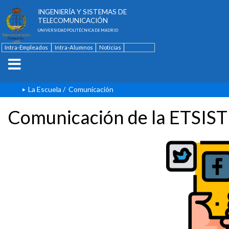
ESCUELA TÉCNICA SUPERIOR DE
INGENIERÍA Y SISTEMAS DE
TELECOMUNICACIÓN
UNIVERSIDAD POLITÉCNICA DE MADRID
Intra-Empleados
Intra-Alumnos
Noticias
Contacto
English
La Escuela
/
Comunicación
Comunicación de la ETSIST