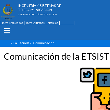
ESCUELA TÉCNICA SUPERIOR DE
INGENIERÍA Y SISTEMAS DE
TELECOMUNICACIÓN
UNIVERSIDAD POLITÉCNICA DE MADRID
Intra-Empleados
Intra-Alumnos
Noticias
Contacto
English
La Escuela
/
Comunicación
Comunicación de la ETSIST