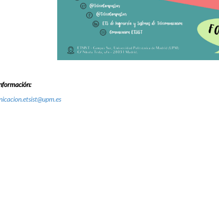
nformación:
icacion.etsist@upm.es