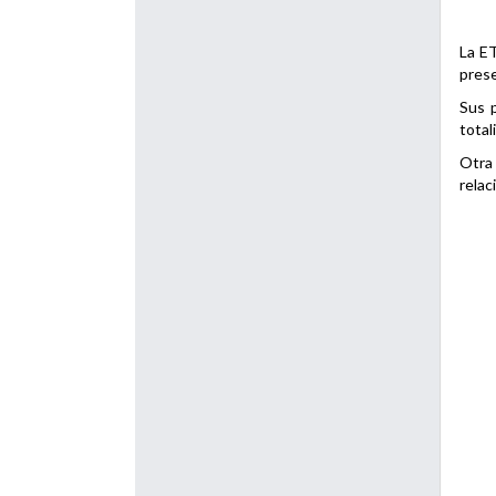
La ET
prese
Sus p
total
Otra 
relac