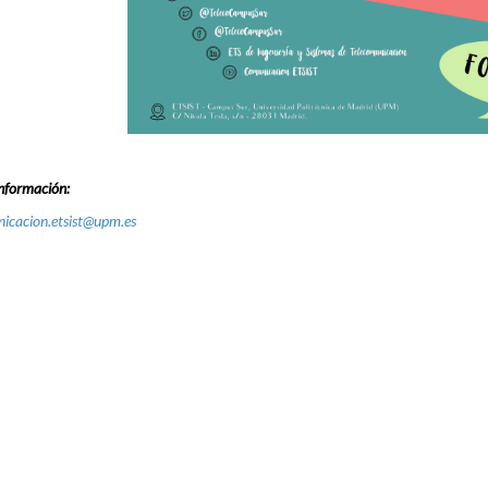
nformación:
icacion.etsist@upm.es