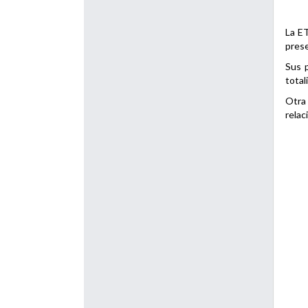
La ET
prese
Sus p
total
Otra 
relac