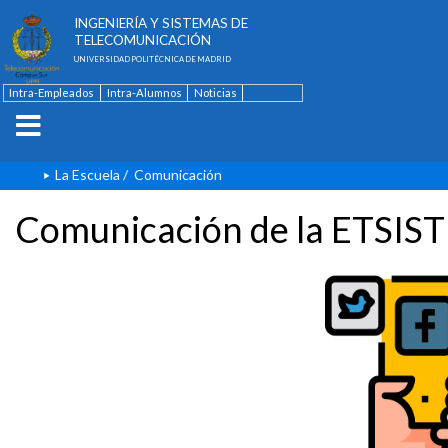
ESCUELA TÉCNICA SUPERIOR DE
INGENIERÍA Y SISTEMAS DE
TELECOMUNICACIÓN
UNIVERSIDAD POLITÉCNICA DE MADRID
Intra-Empleados
Intra-Alumnos
Noticias
Contacto
English
La Escuela
/
Comunicación
Comunicación de la ETSIST