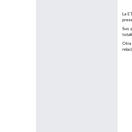
La ET
prese
Sus p
total
Otra 
relac