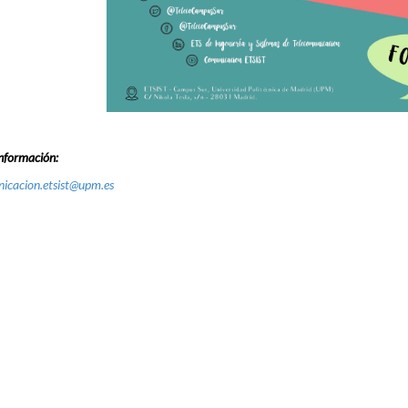
nformación:
icacion.etsist@upm.es