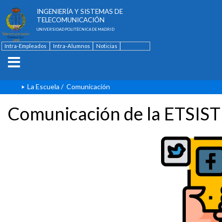
ESCUELA TÉCNICA SUPERIOR DE
INGENIERÍA Y SISTEMAS DE
TELECOMUNICACIÓN
UNIVERSIDAD POLITÉCNICA DE MADRID
Intra-Empleados
Intra-Alumnos
Noticias
Contacto
English
La Escuela
/
Comunicación
Comunicación de la ETSIST