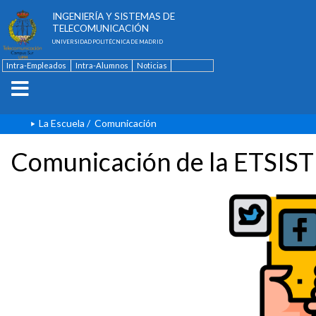
ESCUELA TÉCNICA SUPERIOR DE
INGENIERÍA Y SISTEMAS DE
TELECOMUNICACIÓN
UNIVERSIDAD POLITÉCNICA DE MADRID
Intra-Empleados
Intra-Alumnos
Noticias
Contacto
English
La Escuela
/
Comunicación
Comunicación de la ETSIST