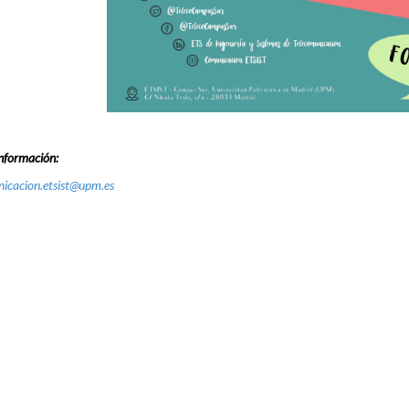
nformación:
icacion.etsist@upm.es