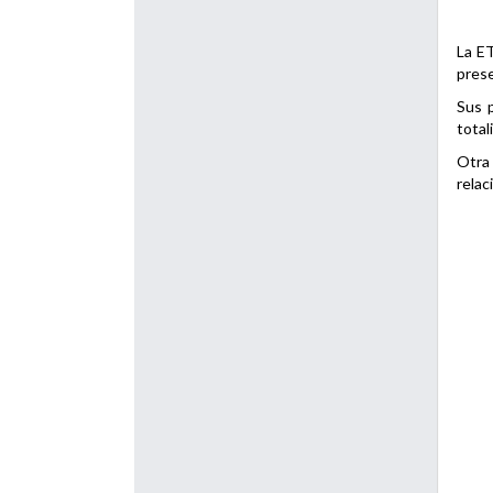
La ET
prese
Sus p
total
Otra 
relac