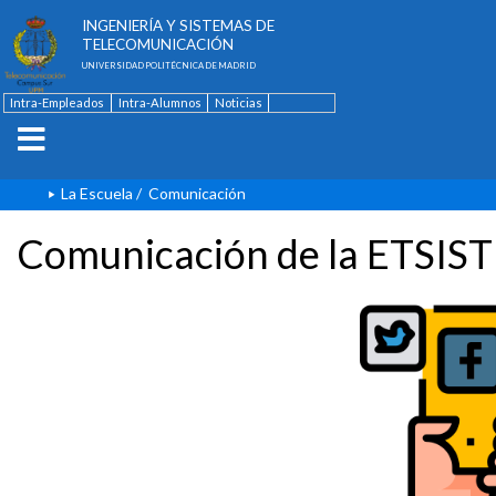
ESCUELA TÉCNICA SUPERIOR DE
INGENIERÍA Y SISTEMAS DE
TELECOMUNICACIÓN
UNIVERSIDAD POLITÉCNICA DE MADRID
Intra-Empleados
Intra-Alumnos
Noticias
Contacto
English
La Escuela
/
Comunicación
Comunicación de la ETSIST