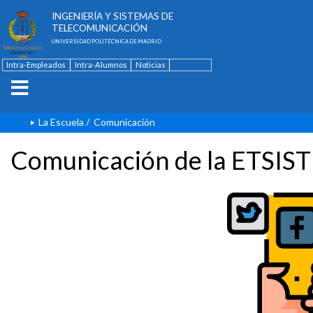
ESCUELA TÉCNICA SUPERIOR DE
INGENIERÍA Y SISTEMAS DE
TELECOMUNICACIÓN
UNIVERSIDAD POLITÉCNICA DE MADRID
Intra-Empleados
Intra-Alumnos
Noticias
Contacto
English
La Escuela
/
Comunicación
Comunicación de la ETSIST