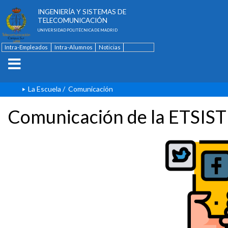
ESCUELA TÉCNICA SUPERIOR DE
INGENIERÍA Y SISTEMAS DE
TELECOMUNICACIÓN
UNIVERSIDAD POLITÉCNICA DE MADRID
Intra-Empleados
Intra-Alumnos
Noticias
Contacto
English
La Escuela
/
Comunicación
Comunicación de la ETSIST