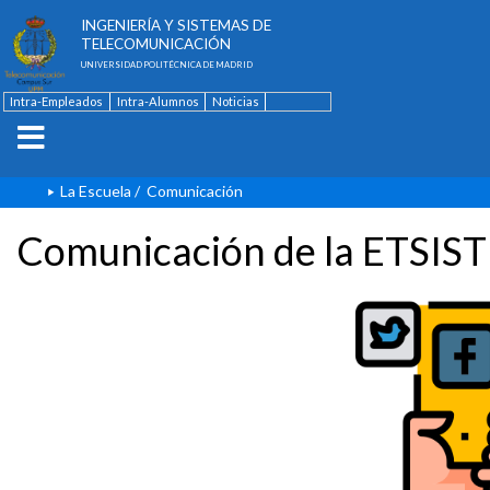
ESCUELA TÉCNICA SUPERIOR DE
INGENIERÍA Y SISTEMAS DE
TELECOMUNICACIÓN
UNIVERSIDAD POLITÉCNICA DE MADRID
Intra-Empleados
Intra-Alumnos
Noticias
Contacto
English
La Escuela
/
Comunicación
Comunicación de la ETSIST