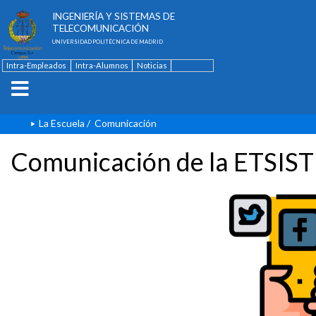
ESCUELA TÉCNICA SUPERIOR DE
INGENIERÍA Y SISTEMAS DE
TELECOMUNICACIÓN
UNIVERSIDAD POLITÉCNICA DE MADRID
Intra-Empleados
Intra-Alumnos
Noticias
Contacto
English
La Escuela
/
Comunicación
Comunicación de la ETSIST