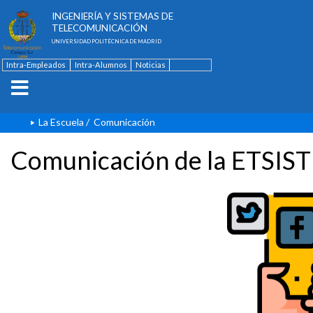
ESCUELA TÉCNICA SUPERIOR DE
INGENIERÍA Y SISTEMAS DE
TELECOMUNICACIÓN
UNIVERSIDAD POLITÉCNICA DE MADRID
Intra-Empleados
Intra-Alumnos
Noticias
Contacto
English
La Escuela
/
Comunicación
Comunicación de la ETSIST