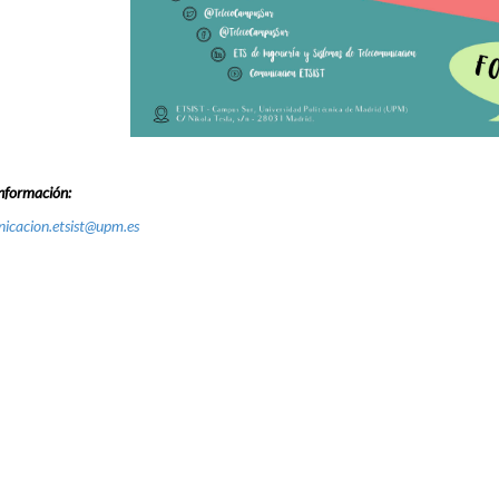
nformación:
icacion.etsist@upm.es