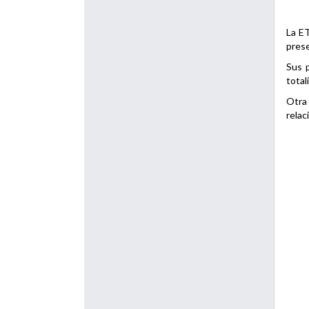
La ET
prese
Sus p
total
Otra 
relac