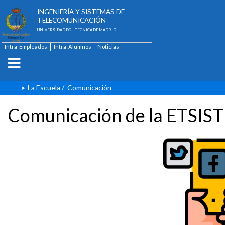
ESCUELA TÉCNICA SUPERIOR DE
INGENIERÍA Y SISTEMAS DE
TELECOMUNICACIÓN
UNIVERSIDAD POLITÉCNICA DE MADRID
Intra-Empleados
Intra-Alumnos
Noticias
Contacto
English
La Escuela
/
Comunicación
Comunicación de la ETSIST