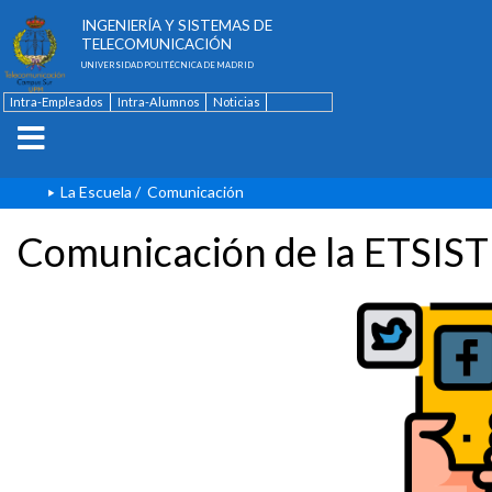
ESCUELA TÉCNICA SUPERIOR DE
INGENIERÍA Y SISTEMAS DE
TELECOMUNICACIÓN
UNIVERSIDAD POLITÉCNICA DE MADRID
Intra-Empleados
Intra-Alumnos
Noticias
Contacto
English
La Escuela
/
Comunicación
Comunicación de la ETSIST