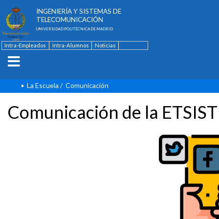
ESCUELA TÉCNICA SUPERIOR DE
INGENIERÍA Y SISTEMAS DE
TELECOMUNICACIÓN
UNIVERSIDAD POLITÉCNICA DE MADRID
Intra-Empleados
Intra-Alumnos
Noticias
Contacto
English
La Escuela
/
Comunicación
Comunicación de la ETSIST