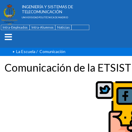
ESCUELA TÉCNICA SUPERIOR DE
INGENIERÍA Y SISTEMAS DE
TELECOMUNICACIÓN
UNIVERSIDAD POLITÉCNICA DE MADRID
Intra-Empleados
Intra-Alumnos
Noticias
Contacto
English
La Escuela
/
Comunicación
Comunicación de la ETSIST