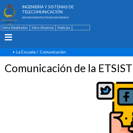
ESCUELA TÉCNICA SUPERIOR DE
INGENIERÍA Y SISTEMAS DE
TELECOMUNICACIÓN
UNIVERSIDAD POLITÉCNICA DE MADRID
Intra-Empleados
Intra-Alumnos
Noticias
Contacto
English
La Escuela
/
Comunicación
Comunicación de la ETSIST