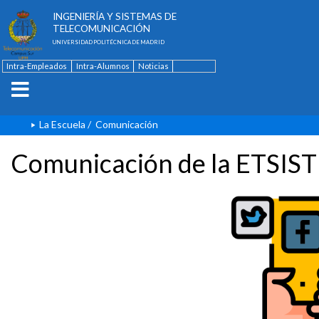
ESCUELA TÉCNICA SUPERIOR DE
INGENIERÍA Y SISTEMAS DE
TELECOMUNICACIÓN
UNIVERSIDAD POLITÉCNICA DE MADRID
Intra-Empleados
Intra-Alumnos
Noticias
Contacto
English
La Escuela
/
Comunicación
Comunicación de la ETSIST