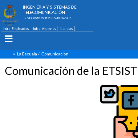
ESCUELA TÉCNICA SUPERIOR DE
INGENIERÍA Y SISTEMAS DE
TELECOMUNICACIÓN
UNIVERSIDAD POLITÉCNICA DE MADRID
Intra-Empleados
Intra-Alumnos
Noticias
Contacto
English
La Escuela
/
Comunicación
Comunicación de la ETSIST