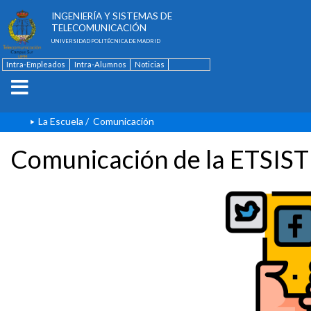
ESCUELA TÉCNICA SUPERIOR DE
INGENIERÍA Y SISTEMAS DE
TELECOMUNICACIÓN
UNIVERSIDAD POLITÉCNICA DE MADRID
Intra-Empleados
Intra-Alumnos
Noticias
Contacto
English
La Escuela
/
Comunicación
Comunicación de la ETSIST