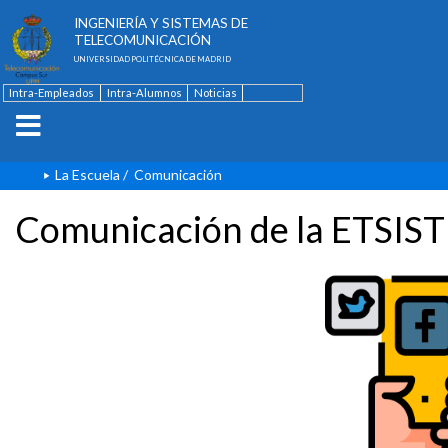
ESCUELA TÉCNICA SUPERIOR DE
INGENIERÍA Y SISTEMAS DE
TELECOMUNICACIÓN
UNIVERSIDAD POLITÉCNICA DE MADRID
Intra-Empleados
Intra-Alumnos
Noticias
Contacto
English
La Escuela
/
Comunicación
Comunicación de la ETSIST