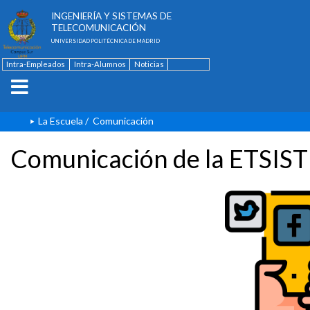
ESCUELA TÉCNICA SUPERIOR DE
INGENIERÍA Y SISTEMAS DE
TELECOMUNICACIÓN
UNIVERSIDAD POLITÉCNICA DE MADRID
Intra-Empleados
Intra-Alumnos
Noticias
Contacto
English
La Escuela
/
Comunicación
Comunicación de la ETSIST