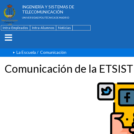
ESCUELA TÉCNICA SUPERIOR DE
INGENIERÍA Y SISTEMAS DE
TELECOMUNICACIÓN
UNIVERSIDAD POLITÉCNICA DE MADRID
Intra-Empleados
Intra-Alumnos
Noticias
Contacto
English
La Escuela
/
Comunicación
Comunicación de la ETSIST