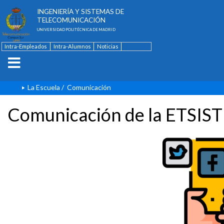
ESCUELA TÉCNICA SUPERIOR DE
INGENIERÍA Y SISTEMAS DE
TELECOMUNICACIÓN
UNIVERSIDAD POLITÉCNICA DE MADRID
Intra-Empleados
Intra-Alumnos
Noticias
Contacto
English
La Escuela
/
Comunicación
Comunicación de la ETSIST