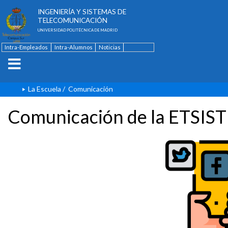
ESCUELA TÉCNICA SUPERIOR DE
INGENIERÍA Y SISTEMAS DE
TELECOMUNICACIÓN
UNIVERSIDAD POLITÉCNICA DE MADRID
Intra-Empleados
Intra-Alumnos
Noticias
Contacto
English
La Escuela
/
Comunicación
Comunicación de la ETSIST