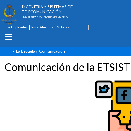
ESCUELA TÉCNICA SUPERIOR DE
INGENIERÍA Y SISTEMAS DE
TELECOMUNICACIÓN
UNIVERSIDAD POLITÉCNICA DE MADRID
Intra-Empleados
Intra-Alumnos
Noticias
Contacto
English
La Escuela
/
Comunicación
Comunicación de la ETSIST