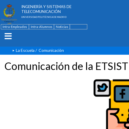
ESCUELA TÉCNICA SUPERIOR DE
INGENIERÍA Y SISTEMAS DE
TELECOMUNICACIÓN
UNIVERSIDAD POLITÉCNICA DE MADRID
Intra-Empleados
Intra-Alumnos
Noticias
Contacto
English
La Escuela
/
Comunicación
Comunicación de la ETSIST