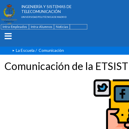
ESCUELA TÉCNICA SUPERIOR DE
INGENIERÍA Y SISTEMAS DE
TELECOMUNICACIÓN
UNIVERSIDAD POLITÉCNICA DE MADRID
Intra-Empleados
Intra-Alumnos
Noticias
Contacto
English
La Escuela
/
Comunicación
Comunicación de la ETSIST