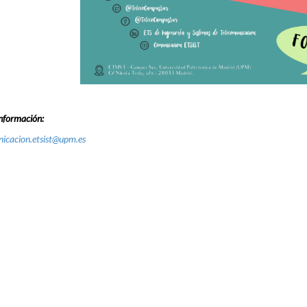
nformación:
icacion.etsist@upm.es