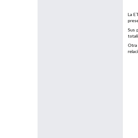
La ET
prese
Sus p
total
Otra 
relac