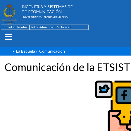
ESCUELA TÉCNICA SUPERIOR DE
INGENIERÍA Y SISTEMAS DE
TELECOMUNICACIÓN
UNIVERSIDAD POLITÉCNICA DE MADRID
Intra-Empleados
Intra-Alumnos
Noticias
Contacto
English
La Escuela
/
Comunicación
Comunicación de la ETSIST