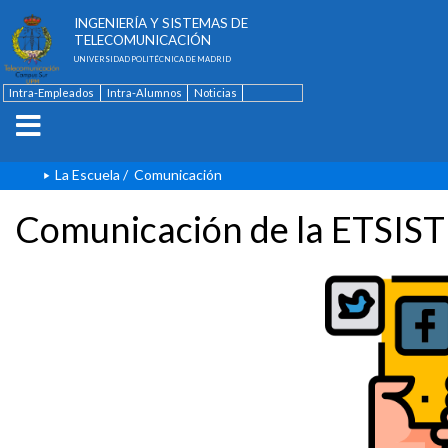
ESCUELA TÉCNICA SUPERIOR DE
INGENIERÍA Y SISTEMAS DE
TELECOMUNICACIÓN
UNIVERSIDAD POLITÉCNICA DE MADRID
Intra-Empleados
Intra-Alumnos
Noticias
Contacto
English
La Escuela
/
Comunicación
Comunicación de la ETSIST