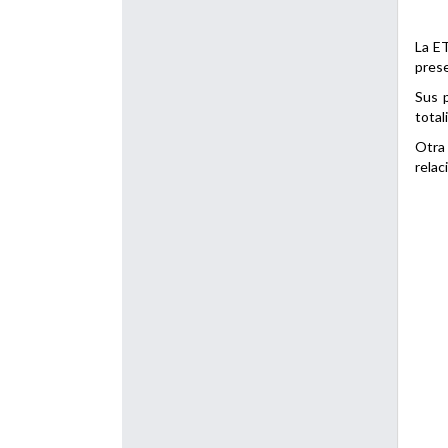
La ET
prese
Sus p
total
Otra 
relac