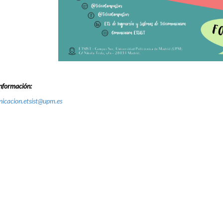
nformación:
icacion.etsist@upm.es