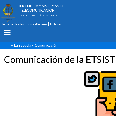
ESCUELA TÉCNICA SUPERIOR DE
INGENIERÍA Y SISTEMAS DE
TELECOMUNICACIÓN
UNIVERSIDAD POLITÉCNICA DE MADRID
Intra-Empleados
Intra-Alumnos
Noticias
Contacto
English
La Escuela
/
Comunicación
Comunicación de la ETSIST