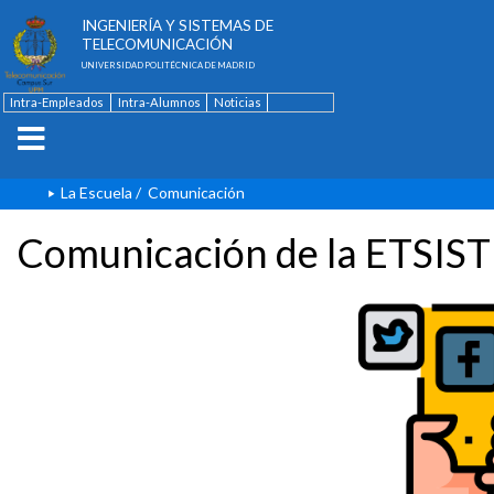
ESCUELA TÉCNICA SUPERIOR DE
INGENIERÍA Y SISTEMAS DE
TELECOMUNICACIÓN
UNIVERSIDAD POLITÉCNICA DE MADRID
Intra-Empleados
Intra-Alumnos
Noticias
Contacto
English
La Escuela
/
Comunicación
Comunicación de la ETSIST