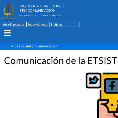
ESCUELA TÉCNICA SUPERIOR DE
INGENIERÍA Y SISTEMAS DE
TELECOMUNICACIÓN
UNIVERSIDAD POLITÉCNICA DE MADRID
Intra-Empleados
Intra-Alumnos
Noticias
Contacto
English
La Escuela
/
Comunicación
Comunicación de la ETSIST