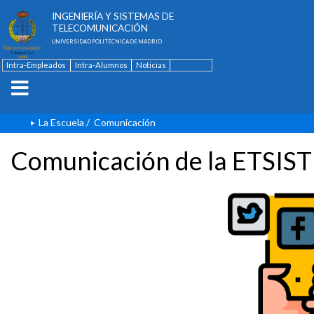
ESCUELA TÉCNICA SUPERIOR DE
INGENIERÍA Y SISTEMAS DE
TELECOMUNICACIÓN
UNIVERSIDAD POLITÉCNICA DE MADRID
Intra-Empleados
Intra-Alumnos
Noticias
Contacto
English
La Escuela
/
Comunicación
Comunicación de la ETSIST