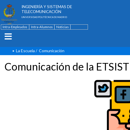
ESCUELA TÉCNICA SUPERIOR DE
INGENIERÍA Y SISTEMAS DE
TELECOMUNICACIÓN
UNIVERSIDAD POLITÉCNICA DE MADRID
Intra-Empleados
Intra-Alumnos
Noticias
Contacto
English
La Escuela
/
Comunicación
Comunicación de la ETSIST