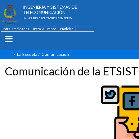
ESCUELA TÉCNICA SUPERIOR DE
INGENIERÍA Y SISTEMAS DE
TELECOMUNICACIÓN
UNIVERSIDAD POLITÉCNICA DE MADRID
Intra-Empleados
Intra-Alumnos
Noticias
Contacto
English
La Escuela
/
Comunicación
Comunicación de la ETSIST